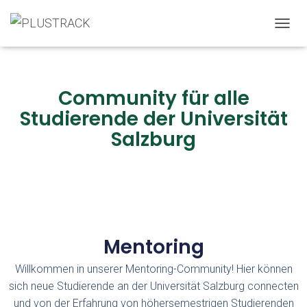
T
O
G
G
L
Community für alle
E
Studierende der Universität
N
A
Salzburg
V
I
G
A
T
I
O
N
Mentoring
Willkommen in unserer Mentoring-Community! Hier können
sich neue Studierende an der Universität Salzburg connecten
und von der Erfahrung von höhersemestrigen Studierenden