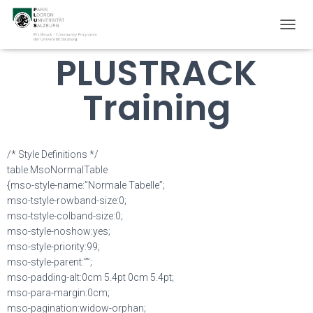
T
O
PLUSTRACK
G
G
L
Training
E
N
A
V
/* Style Definitions */
I
G
table.MsoNormalTable
A
{mso-style-name:”Normale Tabelle”;
T
mso-tstyle-rowband-size:0;
I
mso-tstyle-colband-size:0;
O
mso-style-noshow:yes;
N
mso-style-priority:99;
mso-style-parent:””;
mso-padding-alt:0cm 5.4pt 0cm 5.4pt;
mso-para-margin:0cm;
mso-pagination:widow-orphan;