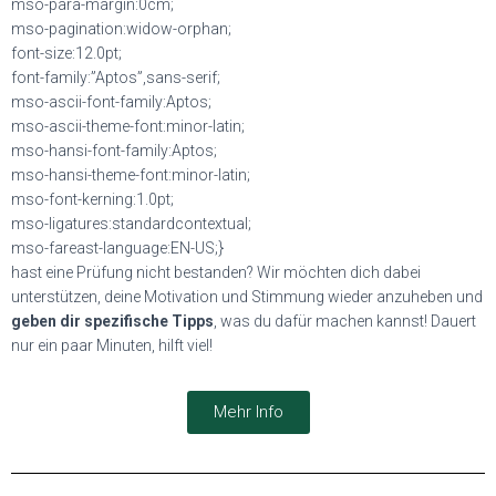
mso-para-margin:0cm;
mso-pagination:widow-orphan;
font-size:12.0pt;
font-family:”Aptos”,sans-serif;
mso-ascii-font-family:Aptos;
mso-ascii-theme-font:minor-latin;
mso-hansi-font-family:Aptos;
mso-hansi-theme-font:minor-latin;
mso-font-kerning:1.0pt;
mso-ligatures:standardcontextual;
mso-fareast-language:EN-US;}
hast eine Prüfung nicht bestanden? Wir möchten dich dabei
unterstützen, deine Motivation und Stimmung wieder anzuheben und
geben dir spezifische Tipps
, was du dafür machen kannst! Dauert
nur ein paar Minuten, hilft viel!
Mehr Info