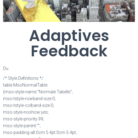
Adaptives
Feedback
Du
/* Style Definitions */
table.MsoNormalTable
{mso-style-name:”Normale Tabelle”;
mso-tstyle-rowband-size:0;
mso-tstyle-colband-size:0;
mso-style-noshow:yes;
mso-style-priority:99;
mso-style-parent:””;
mso-padding-alt:0cm 5.4pt 0cm 5.4pt;