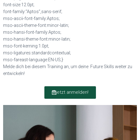
font-size:12.0pt;
font-family:”Aptos”,sans-serif;
mso-ascii-font-family:Aptos;
mso-ascii-theme-font:minor-latin;
mso-hansi-font-family:Aptos;
mso-hansi-theme-font:minor-latin;
mso-font-kerning:1.0pt;
mso-ligatures:standardcontextual;
mso-fareast-language:EN-US;}
Melde dich bei diesem Training an, um deine Future Skills weiter zu
entwickeln!
jetzt anmelden!