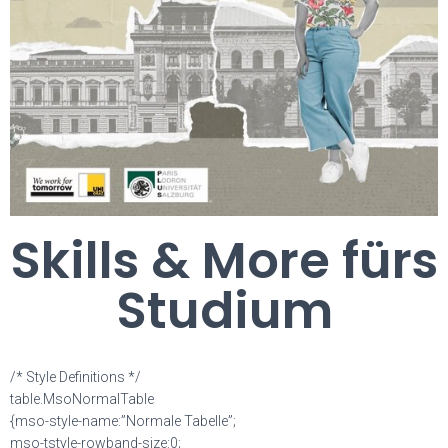
Skills & More fürs
Studium
/* Style Definitions */
table.MsoNormalTable
{mso-style-name:”Normale Tabelle”;
mso-tstyle-rowband-size:0;