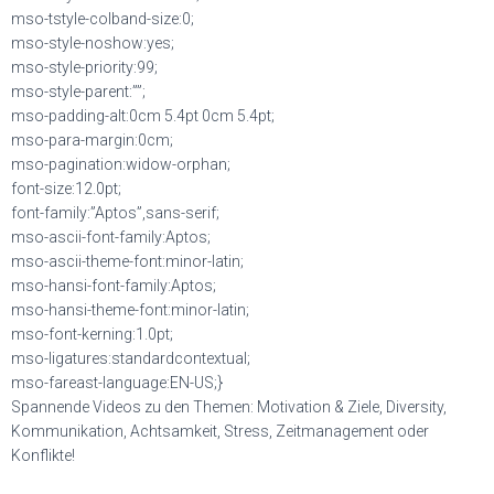
mso-tstyle-colband-size:0;
mso-style-noshow:yes;
mso-style-priority:99;
mso-style-parent:””;
mso-padding-alt:0cm 5.4pt 0cm 5.4pt;
mso-para-margin:0cm;
mso-pagination:widow-orphan;
font-size:12.0pt;
font-family:”Aptos”,sans-serif;
mso-ascii-font-family:Aptos;
mso-ascii-theme-font:minor-latin;
mso-hansi-font-family:Aptos;
mso-hansi-theme-font:minor-latin;
mso-font-kerning:1.0pt;
mso-ligatures:standardcontextual;
mso-fareast-language:EN-US;}
Spannende Videos zu den Themen: Motivation & Ziele, Diversity,
Kommunikation, Achtsamkeit, Stress, Zeitmanagement oder
Konflikte!