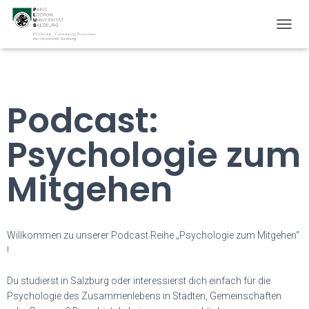
T
O
G
G
L
E
Podcast:
N
A
Psychologie zum
V
I
G
Mitgehen
A
T
I
O
N
Willkommen zu unserer Podcast Reihe „Psychologie zum Mitgehen“
!
Du studierst in Salzburg oder interessierst dich einfach für die
Psychologie des Zusammenlebens in Städten, Gemeinschaften