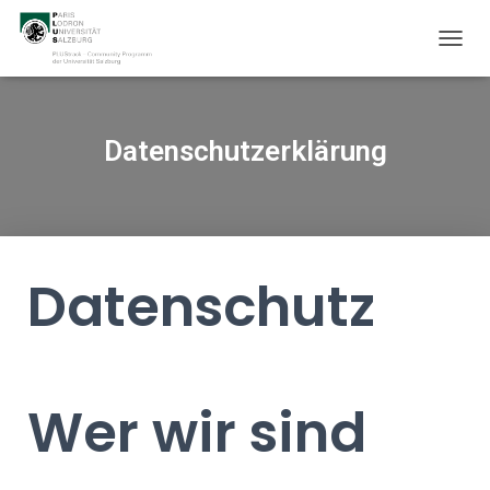
T
O
G
G
L
Datenschutzerklärung
E
N
A
V
I
G
Datenschutz
A
T
I
O
N
Wer wir sind