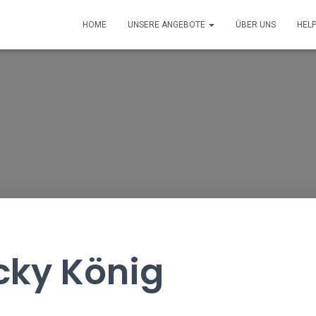
HOME
UNSERE ANGEBOTE
ÜBER UNS
HEL
cky König