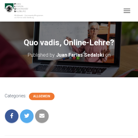
T
O
G
G
L
Quo vadis, Online-Lehre?
E
N
Published by
Juan Farias Sedalski
on
A
V
I
G
A
T
I
Categories:
ALLGEMEIN
O
N