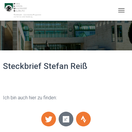
T
O
G
G
L
E
N
A
V
Steckbrief Stefan Reiß
I
G
A
T
I
O
Ich bin auch hier zu finden:
N