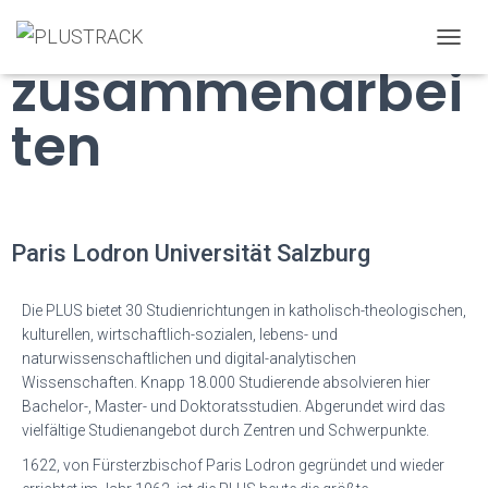
Mit wem wir
T
zusammenarbei
O
G
G
ten
L
E
N
A
V
I
Paris Lodron Universität Salzburg
G
A
T
Die PLUS bietet 30 Studienrichtungen in katholisch-theologischen,
I
kulturellen, wirtschaftlich-sozialen, lebens- und
O
naturwissenschaftlichen und digital-analytischen
N
Wissenschaften. Knapp 18.000 Studierende absolvieren hier
Bachelor-, Master- und Doktoratsstudien. Abgerundet wird das
vielfältige Studienangebot durch Zentren und Schwerpunkte.
1622, von Fürsterzbischof Paris Lodron gegründet und wieder