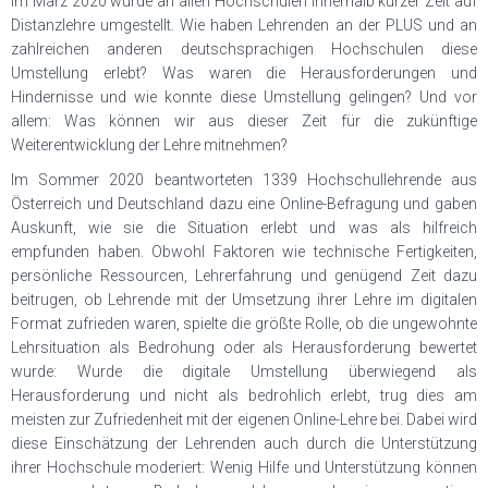
Im März 2020 wurde an allen Hochschulen innerhalb kurzer Zeit auf
Distanzlehre umgestellt. Wie haben Lehrenden an der PLUS und an
zahlreichen anderen deutschsprachigen Hochschulen diese
Umstellung erlebt? Was waren die Herausforderungen und
Hindernisse und wie konnte diese Umstellung gelingen? Und vor
allem: Was können wir aus dieser Zeit für die zukünftige
Weiterentwicklung der Lehre mitnehmen?
Im Sommer 2020 beantworteten 1339 Hochschullehrende aus
Österreich und Deutschland dazu eine Online-Befragung und gaben
Auskunft, wie sie die Situation erlebt und was als hilfreich
empfunden haben. Obwohl Faktoren wie technische Fertigkeiten,
persönliche Ressourcen, Lehrerfahrung und genügend Zeit dazu
beitrugen, ob Lehrende mit der Umsetzung ihrer Lehre im digitalen
Format zufrieden waren, spielte die größte Rolle, ob die ungewohnte
Lehrsituation als Bedrohung oder als Herausforderung bewertet
wurde: Wurde die digitale Umstellung überwiegend als
Herausforderung und nicht als bedrohlich erlebt, trug dies am
meisten zur Zufriedenheit mit der eigenen Online-Lehre bei. Dabei wird
diese Einschätzung der Lehrenden auch durch die Unterstützung
ihrer Hochschule moderiert: Wenig Hilfe und Unterstützung können