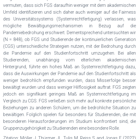
vermuten, dass sich FGS daraufhin weniger mit dem akademischen
Umfeld identifizieren und sich daher auch weniger auf die Fairness
des Universitätssystems (Systemrechtfertigung) verlassen, was
mögliche Bewältigungsmechanismen in Bezug auf die
Pandemiebedrohung erschwert. Dementsprechend untersuchten wir
(N = 848), ob FGS und Studierende der kontinuierlichen Generation
(CGS) unterschiedliche Strategien nutzen, mit der Bedrohung durch
die Pandemie auf den Studienfortschritt umzugehen. Bei allen
Studierenden, unabhängig vom elterlichen akademischen
Hintergrund, führte ein hohes Maß an Systemrechtfertigung dazu,
dass die Auswirkungen der Pandemie auf den Studienfortschritt als
weniger bedrohlich empfunden wurden, dass Misserfolge besser
bewältigt wurden und dass weniger Hilflosigkeit auftrat. FGS zeigten
jedoch ein signifikant geringes Maß an Systemrechtfertigung im
Vergleich zu CGS. FGS verließen sich mehr auf konkrete persönliche
Beziehungen zu anderen Schülern, um die bedrohliche Situation zu
bewältigen. Folglich spielen für besonders für Studierenden, die mit
besonderen Herausforderungen im Studium konfrontiert sind, die
Gruppenzugehörigkeit zu Studierenden eine besondere Rolle.
Zitation: Möller J, Thürmer JL, Tulis M, Reiss S and Jonas E (2022)