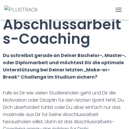
Dein
T
Abschlussarbeit
O
G
G
s-Coaching
L
E
N
A
Du schreibst gerade an Deiner Bachelor-, Master-,
V
oder Diplomarbeit und möchtest Dir die optimale
I
Unterstützung bei Deiner letzten „Make-or-
G
A
Break“ Challenge im Studium sichern?
T
I
O
Falls es Dir wie vielen Studierenden geht und Dir die
N
Motivation oder Disziplin für den letzten Sprint fehlt, Du
Dich überfordert fühlst oder Du aber einfach nur das
maximale aus Dir für Deine Abschlussarbeit
herausholen willst, dann ist das Abschlussarbeits-
Coaching genau das richtige für Dich!